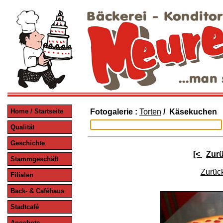
Home / Startseite
Fotogalerie :
Torten
/ Käsekuchen
Qualität
Geschichte
[<
Zur
Stammgeschäft
Zurück
Filialen
Back- & Caféhaus
Stadtcafé
Angebote