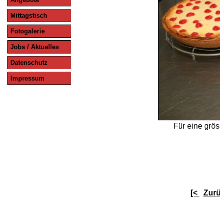
Mittagstisch
Fotogalerie
Jobs / Aktuelles
Datenschutz
Impressum
Für eine grös
[<
Zur