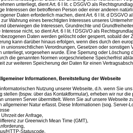
ehmen unterliegt, dient Art. 6 I lit. c DSGVO als Rechtsgrundlag
ge Interessen der betroffenen Person oder einer anderen natür
gener Daten erforderlich machen, dient Art. 6 I lit. d DSGVO al
 zur Wahrung eines berechtigten Interesses unseres Unternehm
 und überwiegen die Interessen, Grundrechte und Grundfreiheite
Interesse nicht, so dient Art. 6 I lit. f DSGVO als Rechtsgrundla
nbezogenen Daten werden gelöscht oder gesperrt, sobald der Z
rung kann darüber hinaus erfolgen, wenn dies durch den euro
in unionsrechtlichen Verordnungen, Gesetzen oder sonstigen V
unterliegt, vorgesehen wurde. Eine Sperrung oder Löschung de
rch die genannten Normen vorgeschriebene Speicherfrist abläuf
keit zur weiteren Speicherung der Daten für einen Vertragsabsch
llgemeiner Informationen, Bereitstellung der Webseite
 informatorischen Nutzung unserer Webseite, d.h. wenn Sie uns
g stellen (bspw. über das Kontaktformular), erheben wir nur d
an unseren Server übermittelt. Wenn Sie auf unsere Webseite z
n allgemeiner Natur erfasst. Diese Informationen (sog. Server-Lo
resse
Uhrzeit der Anfrage,
differenz zur Greenwich Mean Time (GMT),
Anforderung,
atus/HTTP-Statuscode,