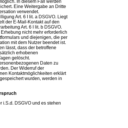
 möglich. In diesem Fall werden
chert. Eine Weitergabe an Dritte
versation verwendet.
ligung Art. 6 I lit. a DSGVO. Liegt
ielt der E-Mail-Kontakt auf den
rbeitung Art. 6 I lit. b DSGVO.
 Erhebung nicht mehr erforderlich
ormulars und diejenigen, die per
ation mit dem Nutzer beendet ist.
 lässt, dass der betroffene
sätzlich erhobenen
agen gelöscht.
er personenbezogenen Daten zu
rden. Der Widerruf der
en Kontaktmöglichkeiten erklärt
gespeichert wurden, werden in
erspruch
er i.S.d. DSGVO und es stehen