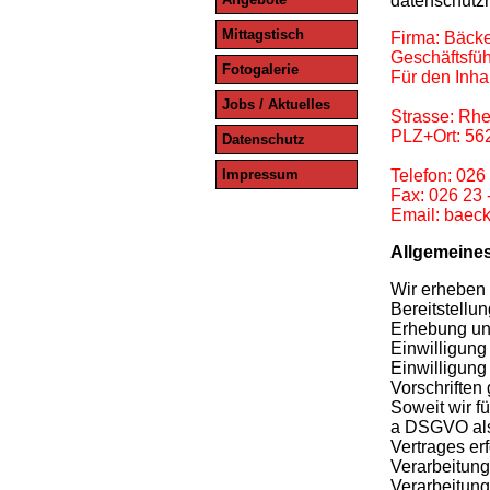
datenschutzr
Mittagstisch
Firma: Bäck
Geschäftsfüh
Fotogalerie
Für den Inha
Jobs / Aktuelles
Strasse: Rhe
PLZ+Ort: 5
Datenschutz
Impressum
Telefon: 026
Fax: 026 23 
Email: baeck
Allgemeines
Wir erheben 
Bereitstellun
Erhebung un
Einwilligung
Einwilligung
Vorschriften g
Soweit wir f
a DSGVO als 
Vertrages erf
Verarbeitung
Verarbeitung