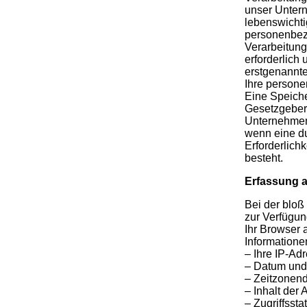
unser Untern
lebenswichti
personenbezo
Verarbeitung
erforderlich
erstgenannte 
Ihre persone
Eine Speiche
Gesetzgeber 
Unternehmen 
wenn eine du
Erforderlich
besteht.
Erfassung a
Bei der bloß
zur Verfügun
Ihr Browser 
Informatione
– Ihre IP-Ad
– Datum und 
– Zeitzonen
– Inhalt der 
– Zugriffsst