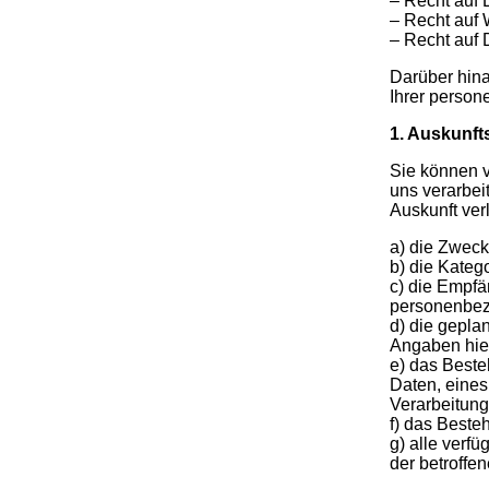
– Recht auf 
– Recht auf 
– Recht auf 
Darüber hina
Ihrer perso
1. Auskunft
Sie können v
uns verarbei
Auskunft ver
a) die Zweck
b) die Kateg
c) die Empfä
personenbez
d) die gepla
Angaben hier
e) das Beste
Daten, eines
Verarbeitung
f) das Beste
g) alle verf
der betroffe