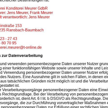
echtlicher Bestimmungen ist:
erei Konditorei Meurer GdbR
rer: Jens Meurer, Frank Meurer
lt verantwortlich: Jens Meurer
instraße 153
6235 Ransbach-Baumbach
 23 - 27 43
- 80 70 95
erei.meurer@t-online.de
 zur Datenverarbeitung
und verwenden personenbezogene Daten unserer Nutzer grundsä
g einer funktionsfähigen Website sowie unserer Inhalte und Leist
d Verwendung personenbezogener Daten unserer Nutzer erfolg
 des Nutzers. Eine Ausnahme gilt in solchen Fällen, in denen e
 aus tatsächlichen Gründen nicht möglich ist und die Verarbeit
estattet ist.
ür Verarbeitungsvorgänge personenbezogener Daten eine Einwilligu
Rechtsgrundlage. Bei der Verarbeitung von personenbezogenen
orderlich ist, dient Art. 6 I lit. b DSGVO als Rechtsgrundlage. Die
svorgänge, die zur Durchführung vorvertraglicher Maßnahmen er
 personenbezogener Daten zur Erfüllung einer rechtlichen Verpfli