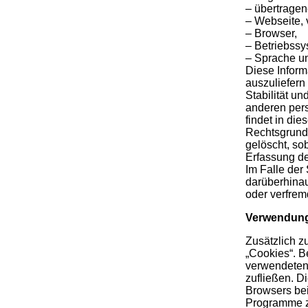
– übertrage
– Webseite, 
– Browser,
– Betriebssy
– Sprache un
Diese Inform
auszuliefern
Stabilität u
anderen per
findet in di
Rechtsgrundl
gelöscht, so
Erfassung der
Im Falle der
darüberhinau
oder verfrem
Verwendung
Zusätzlich z
„Cookies“. B
verwendeten
zufließen. Di
Browsers bei
Programme zu