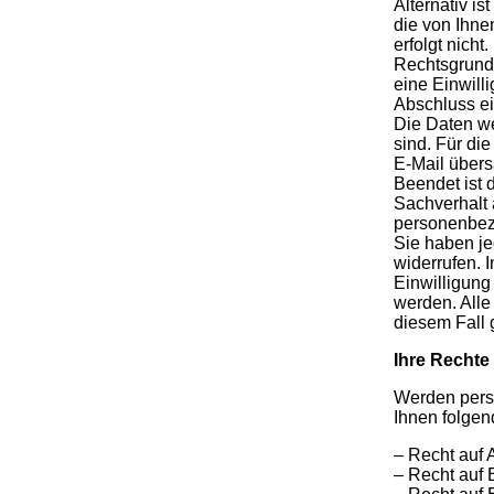
Alternativ i
die von Ihne
erfolgt nich
Rechtsgrundla
eine Einwilli
Abschluss ein
Die Daten we
sind. Für di
E-Mail übers
Beendet ist 
Sachverhalt 
personenbezo
Sie haben je
widerrufen. 
Einwilligung
werden. All
diesem Fall 
Ihre Rechte
Werden perso
Ihnen folgen
– Recht auf 
– Recht auf 