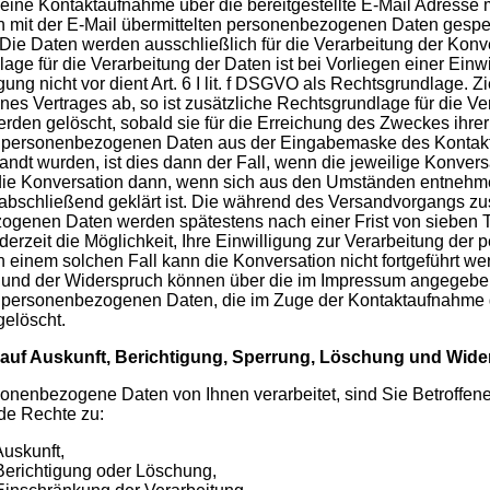
st eine Kontaktaufnahme über die bereitgestellte E-Mail Adresse
n mit der E-Mail übermittelten personenbezogenen Daten gespei
t. Die Daten werden ausschließlich für die Verarbeitung der Kon
ge für die Verarbeitung der Daten ist bei Vorliegen einer Einwil
gung nicht vor dient Art. 6 I lit. f DSGVO als Rechtsgrundlage. Z
es Vertrages ab, so ist zusätzliche Rechtsgrundlage für die Vera
rden gelöscht, sobald sie für die Erreichung des Zweckes ihrer
e personenbezogenen Daten aus der Eingabemaske des Kontaktf
andt wurden, ist dies dann der Fall, wenn die jeweilige Konvers
die Konversation dann, wenn sich aus den Umständen entnehmen
abschließend geklärt ist. Die während des Versandvorgangs zu
genen Daten werden spätestens nach einer Frist von sieben T
derzeit die Möglichkeit, Ihre Einwilligung zur Verarbeitung d
In einem solchen Fall kann die Konversation nicht fortgeführt we
 und der Widerspruch können über die im Impressum angegeben
e personenbezogenen Daten, die im Zuge der Kontaktaufnahme 
gelöscht.
 auf Auskunft, Berichtigung, Sperrung, Löschung und Wid
nenbezogene Daten von Ihnen verarbeitet, sind Sie Betroffen
de Rechte zu:
Auskunft,
Berichtigung oder Löschung,