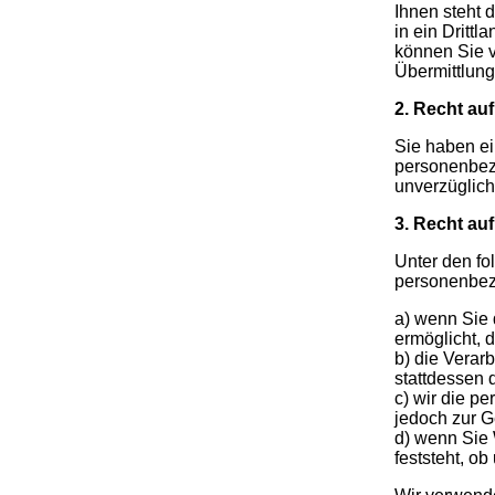
Ihnen steht 
in ein Dritt
können Sie 
Übermittlung
2. Recht au
Sie haben ei
personenbezo
unverzüglic
3. Recht au
Unter den fo
personenbez
a) wenn Sie 
ermöglicht, 
b) die Verar
stattdessen
c) wir die p
jedoch zur 
d) wenn Sie 
feststeht, o