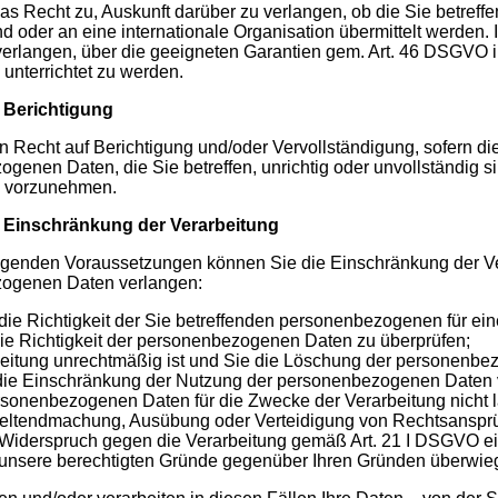
das Recht zu, Auskunft darüber zu verlangen, ob die Sie betr
land oder an eine internationale Organisation übermittelt werd
verlangen, über die geeigneten Garantien gem. Art. 46 DSGVO
 unterrichtet zu werden.
f Berichtigung
n Recht auf Berichtigung und/oder Vervollständigung, sofern die
genen Daten, die Sie betreffen, unrichtig oder unvollständig s
h vorzunehmen.
f Einschränkung der Verarbeitung
lgenden Voraussetzungen können Sie die Einschränkung der Ve
ogenen Daten verlangen:
die Richtigkeit der Sie betreffenden personenbezogenen für ein
die Richtigkeit der personenbezogenen Daten zu überprüfen;
beitung unrechtmäßig ist und Sie die Löschung der personenb
 die Einschränkung der Nutzung der personenbezogenen Daten 
ersonenbezogenen Daten für die Zwecke der Verarbeitung nicht 
Geltendmachung, Ausübung oder Verteidigung von Rechtsansprü
Widerspruch gegen die Verarbeitung gemäß Art. 21 I DSGVO ei
b unsere berechtigten Gründe gegenüber Ihren Gründen überwie