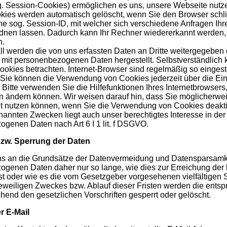
. Session-Cookies) ermöglichen es uns, unsere Webseite nutzer
kies werden automatisch gelöscht, wenn Sie den Browser schl
ne sog. Session-ID, mit welcher sich verschiedene Anfragen I
dnen lassen. Dadurch kann Ihr Rechner wiedererkannt werden,
n.
ll werden die von uns erfassten Daten an Dritte weitergegeben 
mit personenbezogenen Daten hergestellt. Selbstverständlich
okies betrachten. Internet-Browser sind regelmäßig so eingeste
 Sie können die Verwendung von Cookies jederzeit über die Ei
. Bitte verwenden Sie die Hilfefunktionen Ihres Internetbrowsers
n ändern können. Wir weisen darauf hin, dass Sie möglicherwe
t nutzen können, wenn Sie die Verwendung von Cookies deakti
nannten Zwecken liegt auch unser berechtigtes Interesse in der
genen Daten nach Art 6 I 1 lit. f DSGVO.
zw. Sperrung der Daten
ns an die Grundsätze der Datenvermeidung und Datensparsamkei
genen Daten daher nur so lange, wie dies zur Erreichung der
 ist oder wie es die vom Gesetzgeber vorgesehenen vielfältigen
 jeweiligen Zweckes bzw. Ablauf dieser Fristen werden die ent
hend den gesetzlichen Vorschriften gesperrt oder gelöscht.
r E-Mail