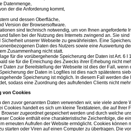
ne Datenmenge,
von der die Anforderung kommt,
stem und dessen Oberfläche,
d Version der Browsersoftware.
ationen sind technisch notwendig, um von Ihnen angeforderte I
 und fallen bei der Nutzung des Internets zwingend an. Sie sind 
nd Sicherheit unserer Webseite zu gewährleisten. Eine Speich
sonenbezogenen Daten des Nutzers sowie eine Auswertung de
esem Zusammenhang nicht statt.
age für die vorübergehende Speicherung der Daten ist Art. 6 I 
bald sie für die Erreichung des Zwecks ihrer Erhebung nicht mehr
 Daten zur Bereitstellung der Webseite ist dies der Fall, wenn d
 Speicherung der Daten in Logfiles ist dies nach spätestens sie
sgehende Speicherung ist möglich. In diesem Fall werden die 
det, sodass eine Zuordnung des aufrufenden Clients nicht mehr 
 von Cookies
u den zuvor genannten Daten verwenden wir, wie viele andere 
ei Cookies handelt es sich um kleine Textdateien, die auf Ihrer 
 Browser zugeordnet gespeichert werden und durch welche uns
eser Cookie enthält eine charakteristische Zeichenfolge, die ein
m erneuten Aufrufen der Website ermöglicht. Cookies können 
 starten oder Viren auf einen Computer zu übertragen. Die vo