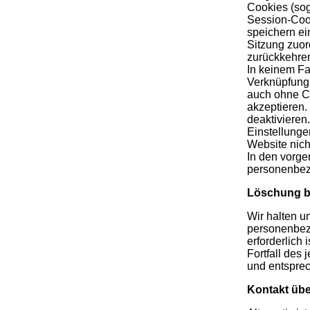
Cookies (sog
Session-Coo
speichern ei
Sitzung zuor
zurückkehre
In keinem Fa
Verknüpfung 
auch ohne Co
akzeptieren.
deaktivieren
Einstellunge
Website nich
In den vorge
personenbezo
Löschung b
Wir halten u
personenbezo
erforderlich
Fortfall des
und entsprec
Kontakt übe