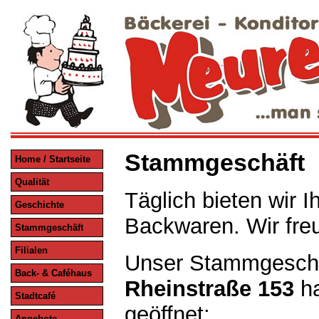
Stammgeschäft
Home / Startseite
Qualität
Täglich bieten wir 
Geschichte
Backwaren. Wir fre
Stammgeschäft
Filialen
Unser Stammgeschä
Back- & Caféhaus
Rheinstraße 153
ha
Stadtcafé
geöffnet:
Angebote