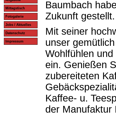
Baumbach haben 
Mittagstisch
Zukunft gestellt.
Fotogalerie
Jobs / Aktuelles
Mit seiner hochw
Datenschutz
unser gemütlich
Impressum
Wohlfühlen und
ein. Genießen Si
zubereiteten Ka
Gebäckspezialit
Kaffee- u. Teesp
der Manufaktur