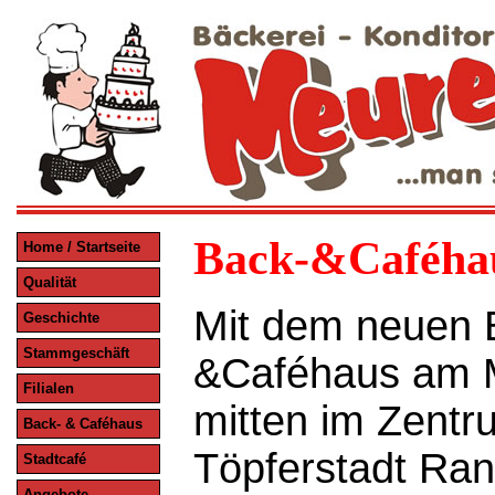
Back-&Caféha
Home / Startseite
Qualität
Mit dem neuen 
Geschichte
Stammgeschäft
&Caféhaus am M
Filialen
mitten im Zentr
Back- & Caféhaus
Töpferstadt Ra
Stadtcafé
Angebote